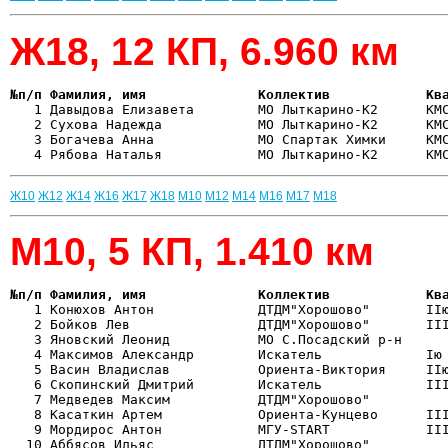
Ж18, 12 КП, 6.960 км
№п/п Фамилия, имя              Коллектив            Кв

   1 Давыдова Елизавета        МО Лыткарино-К2      КМ
   2 Сухова Надежда            МО Лыткарино-К2      КМС
   3 Богачева Анна             МО Спартак Химки     КМС
Ж10
Ж12
Ж14
Ж16
Ж17
Ж18
М10
М12
М14
М16
М17
М18
М10, 5 КП, 1.410 км
№п/п Фамилия, имя              Коллектив            Кв

   1 Конюхов Антон             ДТДМ"Хорошово"       II
   2 Бойков Лев                ДТДМ"Хорошово"       III
   3 Яновский Леонид           МО С.Посадский р-н      
   4 Максимов Александр        Искатель             Iю 
   5 Васин Владислав           Ориента-Виктория     IIю
   6 Скопинский Дмитрий        Искатель             III
   7 Медведев Максим           ДТДМ"Хорошово"          
   8 Касаткин Артем            Ориента-Кунцево      III
   9 Мордирос Антон            МГУ-START            III
  10 Аббясов Ильяс             ДТДМ"Хорошово"          