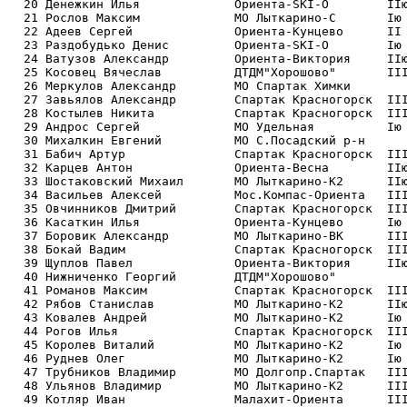
  20 Денежкин Илья             Ориента-SKI-O        IIю
  21 Рослов Максим             МО Лыткарино-С       Iю 
  22 Адеев Сергей              Ориента-Кунцево      II 
  23 Раздобудько Денис         Ориента-SKI-O        Iю 
  24 Ватузов Александр         Ориента-Виктория     IIю
  25 Косовец Вячеслав          ДТДМ"Хорошово"       III
  26 Меркулов Александр        МО Спартак Химки        
  27 Завьялов Александр        Спартак Красногорск  III
  28 Костылев Никита           Спартак Красногорск  III
  29 Андрос Сергей             МО Удельная          Iю 
  30 Михалкин Евгений          МО С.Посадский р-н      
  31 Бабич Артур               Спартак Красногорск  III
  32 Карцев Антон              Ориента-Весна        IIю
  33 Шостаковский Михаил       МО Лыткарино-К2      IIю
  34 Васильев Алексей          Мос.Компас-Ориента   III
  35 Овчинников Дмитрий        Спартак Красногорск  III
  36 Касаткин Илья             Ориента-Кунцево      Iю 
  37 Боровик Александр         МО Лыткарино-ВК      III
  38 Бокай Вадим               Спартак Красногорск  III
  39 Щуплов Павел              Ориента-Виктория     IIю
  40 Нижниченко Георгий        ДТДМ"Хорошово"          
  41 Романов Максим            Спартак Красногорск  III
  42 Рябов Станислав           МО Лыткарино-К2      IIю
  43 Ковалев Андрей            МО Лыткарино-К2      Iю 
  44 Рогов Илья                Спартак Красногорск  III
  45 Королев Виталий           МО Лыткарино-К2      Iю 
  46 Руднев Олег               МО Лыткарино-К2      Iю 
  47 Трубников Владимир        МО Долгопр.Спартак   III
  48 Ульянов Владимир          МО Лыткарино-К2      III
  49 Котляр Иван               Малахит-Ориента      III