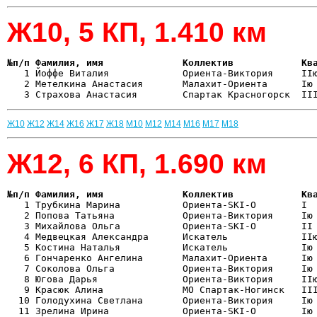
Ж10, 5 КП, 1.410 км
№п/п Фамилия, имя              Коллектив            Кв

   1 Йоффе Виталия             Ориента-Виктория     II
   2 Метелкина Анастасия       Малахит-Ориента      Iю 
Ж10
Ж12
Ж14
Ж16
Ж17
Ж18
М10
М12
М14
М16
М17
М18
Ж12, 6 КП, 1.690 км
№п/п Фамилия, имя              Коллектив            Кв

   1 Трубкина Марина           Ориента-SKI-O        I 
   2 Попова Татьяна            Ориента-Виктория     Iю 
   3 Михайлова Ольга           Ориента-SKI-O        II 
   4 Медвецкая Александра      Искатель             IIю
   5 Костина Наталья           Искатель             Iю 
   6 Гончаренко Ангелина       Малахит-Ориента      Iю 
   7 Соколова Ольга            Ориента-Виктория     Iю 
   8 Югова Дарья               Ориента-Виктория     IIю
   9 Красюк Алина              МО Спартак-Ногинск   III
  10 Голодухина Светлана       Ориента-Виктория     Iю 
  11 Зрелина Ирина             Ориента-SKI-O        Iю 