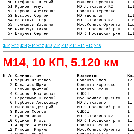
  50 Стефанов Евгений          Малахит-Ориента      III
  51 Рузиев Тимур              МО Лыткарино-К2      III
  52 Горюнов Александр         Ориента-Терехова        
  53 Бокарев Сергей            МО Удельная          III
  54 Решетник Егор             МО Лыткарино-К2      IIю
  55 Толманов Василий          Мос.Компас-Ориента   IIю
  56 Филипчук Тихон            МО С.Посадский р-н   III
Ж10
Ж12
Ж14
Ж16
Ж17
Ж18
М10
М12
М14
М16
М17
М18
М14, 10 КП, 5.120 км
№п/п Фамилия, имя              Коллектив            Кв

   1 Черных Вячеслав           Ориента-Опал         Iю
   2 Калагаев Юрий             Ориента-Хорошево     I  
   3 Ерохин Дмитрий            Ориента-Весна        II 
   4 Сафонов Владислав         СДЮСШ                II 
   5 Герасимов Николай         Мос.Компас-Ориента   I  
   6 Горбачев Александр        МО Лыткарино         II 
   7 Мышонков Дмитрий          МО С.Посадский р-н   I  
   8 Иванов Сергей             СДЮСШ                I  
   9 Руднев Иван               МО Лыткарино-К2      II 
  10 Сушихин Игорь             МО С.Посадский р-н   II 
  11 Андреев Алексей           Ориента-Весна        II 
  12 Михедин Кирилл            Мос.Компас-Ориента   IIю
  13 Рыжов Сергей              Ориента-SKI-O        I  