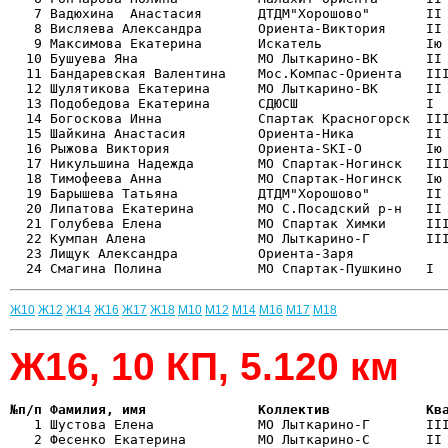
   7 Вадюхина  Анастасия       ДТДМ"Хорошово"       II 
   8 Висляева Александра       Ориента-Виктория     II 
   9 Максимова Екатерина       Искатель             Iю 
  10 Бушуева Яна               МО Лыткарино-ВК      II 
  11 Бандаревская Валентина    Мос.Компас-Ориента   III
  12 Шулятикова Екатерина      МО Лыткарино-ВК      II 
  13 Подобедова Екатерина      СДЮСШ                I  
  14 Богоскова Инна            Спартак Красногорск  III
  15 Шайкина Анастасия         Ориента-Ника         II 
  16 Рыжова Виктория           Ориента-SKI-O        Iю 
  17 Никульшина Надежда        МО Спартак-Ногинск   III
  18 Тимофеева Анна            МО Спартак-Ногинск   Iю 
  19 Барышева Татьяна          ДТДМ"Хорошово"       II 
  20 Липатова Екатерина        МО С.Посадский р-н   II 
  21 Голубева Елена            МО Спартак Химки     III
  22 Кумпан Алена              МО Лыткарино-Г       III
  23 Лищук Александра          Ориента-Заря            
Ж10
Ж12
Ж14
Ж16
Ж17
Ж18
М10
М12
М14
М16
М17
М18
Ж16, 10 КП, 5.120 км
№п/п Фамилия, имя              Коллектив            Кв

   1 Шустова Елена             МО Лыткарино-Г       II
   2 Фесенко Екатерина         МО Лыткарино-С       II 