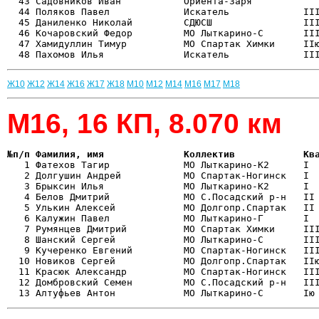
  43 Садовников Иван           Ориента-Заря            
  44 Поляков Павел             Искатель             III
  45 Даниленко Николай         СДЮСШ                III
  46 Кочаровский Федор         МО Лыткарино-С       III
  47 Хамидуллин Тимур          МО Спартак Химки     IIю
Ж10
Ж12
Ж14
Ж16
Ж17
Ж18
М10
М12
М14
М16
М17
М18
М16, 16 КП, 8.070 км
№п/п Фамилия, имя              Коллектив            Кв

   1 Фатехов Тагир             МО Лыткарино-К2      I 
   2 Долгушин Андрей           МО Спартак-Ногинск   I  
   3 Брыксин Илья              МО Лыткарино-К2      I  
   4 Белов Дмитрий             МО С.Посадский р-н   II 
   5 Улькин Алексей            МО Долгопр.Спартак   II 
   6 Калужин Павел             МО Лыткарино-Г       I  
   7 Румянцев Дмитрий          МО Спартак Химки     III
   8 Шанский Сергей            МО Лыткарино-С       III
   9 Кучеренко Евгений         МО Спартак-Ногинск   III
  10 Новиков Сергей            МО Долгопр.Спартак   IIю
  11 Красюк Александр          МО Спартак-Ногинск   III
  12 Домбровский Семен         МО С.Посадский р-н   III