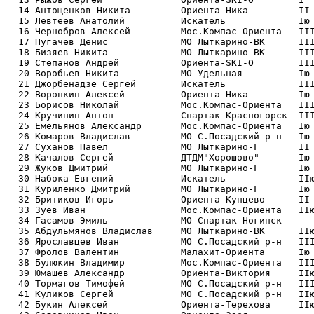
  14 Антощенков Никита         Ориента-Ника         II 
  15 Левтеев Анатолий          Искатель             Iю 
  16 Чернобров Алексей         Мос.Компас-Ориента   III
  17 Пугачев Денис             МО Лыткарино-ВК      III
  18 Бизяев Никита             МО Лыткарино-ВК      III
  19 Степанов Андрей           Ориента-SKI-O        III
  20 Воробьев Никита           МО Удельная          Iю 
  21 Джорбенадзе Сергей        Искатель             III
  22 Воронкин Алексей          Ориента-Ника         Iю 
  23 Борисов Николай           Мос.Компас-Ориента   III
  24 Кручинин Антон            Спартак Красногорск  III
  25 Емельянов Александр       Мос.Компас-Ориента   Iю 
  26 Комаров Владислав         МО С.Посадский р-н   Iю 
  27 Суханов Павел             МО Лыткарино-Г       II 
  28 Качалов Сергей            ДТДМ"Хорошово"       Iю 
  29 Жуков Дмитрий             МО Лыткарино-Г       Iю 
  30 Набока Евгений            Искатель             IIю
  31 Куриленко Дмитрий         МО Лыткарино-Г       Iю 
  32 Бритиков Игорь            Ориента-Кунцево      II 
  33 Зуев Иван                 Мос.Компас-Ориента   IIю
  34 Гасамов Эмиль             МО Спартак-Ногинск      
  35 Абдульмянов Владислав     МО Лыткарино-ВК      IIю
  36 Ярославцев Иван           МО С.Посадский р-н   III
  37 Фролов Валентин           Малахит-Ориента      Iю 
  38 Булюкин Владимир          Мос.Компас-Ориента   III
  39 Юмашев Александр          Ориента-Виктория     IIю
  40 Тормагов Тимофей          МО С.Посадский р-н   III
  41 Куликов Сергей            МО С.Посадский р-н   IIю
  42 Букин Алексей             Ориента-Терехова     IIю