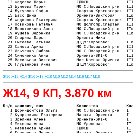
  12 Фадеева Дарья             СДЮСШ                III
  13 Бунеева Мария             МО С.Посадский р-н   III
  14 Бутурова Софья            Спартак Красногорск  III
  15 Басс Дина                 Ориента-Виктория     IIю
  16 Федорова Екатерина        Спартак Красногорск  III
  17 Новикова Наталья          МО Долгопр.Спартак   III
  18 Болотникова Анна          МО С.Посадский р-н   IIю
  19 Аушева Вероника           МО С.Посадский р-н   IIю
  20 Спирина Дарья             Ориента-Ника            
  21 Сысоева Татьяна           ДТДМ"Хорошово"       IIю
  22 Салова Арина              МО С.Посадский р-н   III
  23 Ильченко Любовь           МО С.Посадский р-н   III
  24 Симоненко Анна            Ориента-SKI-O        III
  25 Васильева Виктория        Мос.Компас-Ориента   III
Ж10
Ж12
Ж14
Ж16
Ж17
Ж18
М10
М12
М14
М16
М17
М18
Ж14, 9 КП, 3.870 км
№п/п Фамилия, имя              Коллектив            Кв

   1 Дормидонтова Ольга        МО С.Посадский р-н   I 
   2 Купряшкина Екатерина      Малахит-Ориента      I  
   3 Зрелина Алена             Ориента-SKI-O        I  
   4 Михеева Анна              МО Удельная          II 
   5 Резванова Арина           СДЮСШ                II 
   6 Гончарова Полина          Малахит-Ориента      II 