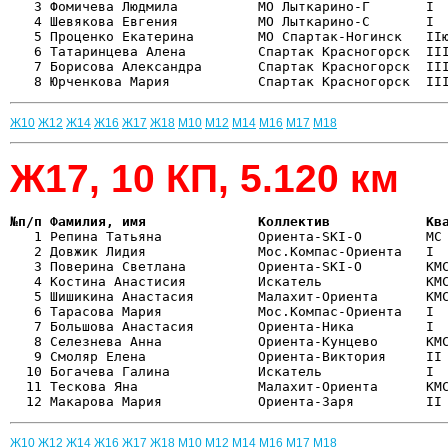
   3 Фомичева Людмила          МО Лыткарино-Г       I  
   4 Шевякова Евгения          МО Лыткарино-С       I  
   5 Проценко Екатерина        МО Спартак-Ногинск   IIю
   6 Татаринцева Алена         Спартак Красногорск  III
   7 Борисова Александра       Спартак Красногорск  III
Ж10
Ж12
Ж14
Ж16
Ж17
Ж18
М10
М12
М14
М16
М17
М18
Ж17, 10 КП, 5.120 км
№п/п Фамилия, имя              Коллектив            Кв

   1 Репина Татьяна            Ориента-SKI-O        МС
   2 Довжик Лидия              Мос.Компас-Ориента   I  
   3 Поверина Светлана         Ориента-SKI-O        КМС
   4 Костина Анастисия         Искатель             КМС
   5 Шишикина Анастасия        Малахит-Ориента      КМС
   6 Тарасова Мария            Мос.Компас-Ориента   I  
   7 Большова Анастасия        Ориента-Ника         I  
   8 Селезнева Анна            Ориента-Кунцево      КМС
   9 Смоляр Елена              Ориента-Виктория     II 
  10 Богачева Галина           Искатель             I  
  11 Тескова Яна               Малахит-Ориента      КМС
Ж10
Ж12
Ж14
Ж16
Ж17
Ж18
М10
М12
М14
М16
М17
М18