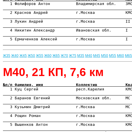

   1 Фолифоров Антон           Владимирская обл.    ЗМ
                                                      

   2 Краснов Андрей            г.Москва             КМ
                                                      
                                                      
                                                      
                                                      
Ж35
Ж40
Ж45
Ж50
Ж55
Ж60
Ж65
Ж70
Ж75
М35
М40
М45
М50
М55
М60
М65
М40, 21 КП, 7,6 км
№п/п Фамилия, имя              Коллектив            Кв

   1 Куц Сергей                респ.Карелия         КМ
                                                      

   2 Баранов Евгений           Московская обл.      МС
                                                      

   3 Кузьмин Дмитрий           г.Москва             МС
                                                      
                                                      
                                                      