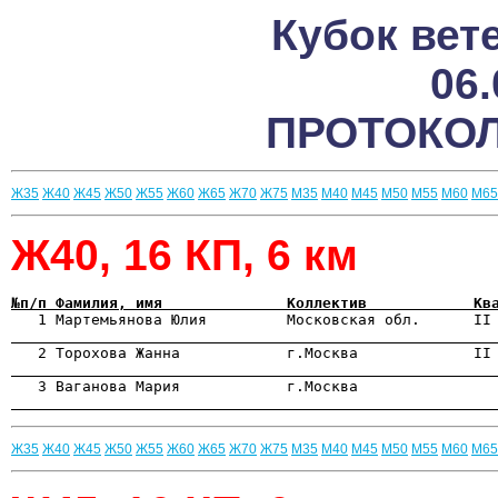
Кубок вет
06.
ПРОТОКОЛ
Ж35
Ж40
Ж45
Ж50
Ж55
Ж60
Ж65
Ж70
Ж75
М35
М40
М45
М50
М55
М60
М65
Ж40, 16 КП, 6 км
№п/п Фамилия, имя              Коллектив            Кв

   1 Мартемьянова Юлия         Московская обл.      II
                                                      
                                                      
                                                      
Ж35
Ж40
Ж45
Ж50
Ж55
Ж60
Ж65
Ж70
Ж75
М35
М40
М45
М50
М55
М60
М65