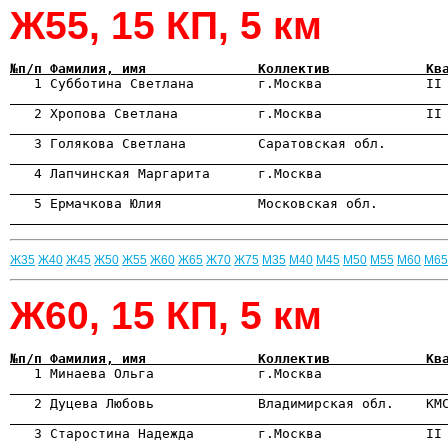
Ж55, 15 КП, 5 км
№п/п Фамилия, имя              Коллектив            Кв

   1 Субботина Светлана        г.Москва             II
                                                      

   2 Хропова Светлана          г.Москва             II
                                                      

   3 Голякова Светлана         Саратовская обл.       
                                                      
                                                      
                                                      
Ж35
Ж40
Ж45
Ж50
Ж55
Ж60
Ж65
Ж70
Ж75
М35
М40
М45
М50
М55
М60
М65
Ж60, 15 КП, 5 км
№п/п Фамилия, имя              Коллектив            Кв

   1 Минаева Ольга             г.Москва               
                                                      

   2 Дуцева Любовь             Владимирская обл.    КМ
                                                      