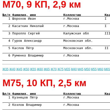
М70, 9 КП, 2,9 км
№п/п Фамилия, имя              Коллектив            Кв

   1 Шорохов Иван              г.Москва             I 
                                                      

   2 Касаткин Николай          г.Москва             I 
                                                      
                                                      
                                                      
                                                      
                                                      
Ж35
Ж40
Ж45
Ж50
Ж55
Ж60
Ж65
Ж70
Ж75
М35
М40
М45
М50
М55
М60
М65
М75, 10 КП, 2,5 км
№п/п Фамилия, имя              Коллектив            Кв

   1 Кузнецов Пётр             г.Москва               
                                                      

   2 Козлов Владимир           г.Москва               
                                                      