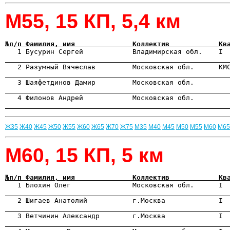
М55, 15 КП, 5,4 км
№п/п Фамилия, имя              Коллектив            Кв

   1 Бусурин Сергей            Владимирская обл.    I 
                                                      

   2 Разумный Вячеслав         Московская обл.      КМ
                                                      
                                                      
                                                      
Ж35
Ж40
Ж45
Ж50
Ж55
Ж60
Ж65
Ж70
Ж75
М35
М40
М45
М50
М55
М60
М65
М60, 15 КП, 5 км
№п/п Фамилия, имя              Коллектив            Кв

   1 Блохин Олег               Московская обл.      I 
                                                      

   2 Шигаев Анатолий           г.Москва             I 
                                                      
                                                      