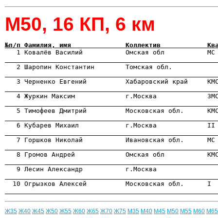
М50, 16 КП, 6 км
№п/п Фамилия, имя              Коллектив            Кв

   1 Ковалёв Василий           Омская обл           МС
                                                      

   2 Шаропин Константин        Томская обл.           
                                                      
                                                      

   4 Журкин Максим             г.Москва             ЗМ
                                                      

   5 Тимофеев Дмитрий          Московская обл.      КМ
                                                      
                                                      
                                                      

   8 Громов Андрей             Омская обл           КМ
                                                      
                                                      
                                                      
Ж35
Ж40
Ж45
Ж50
Ж55
Ж60
Ж65
Ж70
Ж75
М35
М40
М45
М50
М55
М60
М65