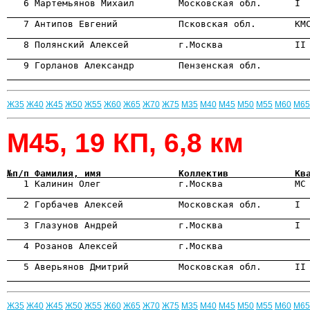
                                                      
                                                      
                                                      
                                                      
Ж35
Ж40
Ж45
Ж50
Ж55
Ж60
Ж65
Ж70
Ж75
М35
М40
М45
М50
М55
М60
М65
М45, 19 КП, 6,8 км
№п/п Фамилия, имя              Коллектив            Кв

   1 Калинин Олег              г.Москва             МС
                                                      

   2 Горбачев Алексей          Московская обл.      I 
                                                      
                                                      
                                                      
                                                      
Ж35
Ж40
Ж45
Ж50
Ж55
Ж60
Ж65
Ж70
Ж75
М35
М40
М45
М50
М55
М60
М65