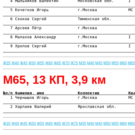
                                                      

   5 Кочетков Игорь            г.Москва             М
                                                      
                                                      
                                                      
                                                      
                                                      
Ж35
Ж40
Ж45
Ж50
Ж55
Ж60
Ж65
Ж70
Ж75
М35
М40
М45
М50
М55
М60
М65
М65, 13 КП, 3,9 км
№п/п Фамилия, имя              Коллектив            Кв

   1 Чернышов Игорь            г.Москва             МС
                                                      
                                                      
Ж35
Ж40
Ж45
Ж50
Ж55
Ж60
Ж65
Ж70
Ж75
М35
М40
М45
М50
М55
М60
М65