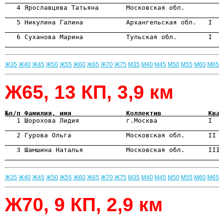
                                                      
                                                      
                                                      
                                                      
Ж35
Ж40
Ж45
Ж50
Ж55
Ж60
Ж65
Ж70
Ж75
М35
М40
М45
М50
М55
М60
М65
Ж65, 13 КП, 3,9 км
№п/п Фамилия, имя              Коллектив            Кв

   1 Шорохова Лидия            г.Москва             I 
                                                      
                                                      
                                                      
Ж35
Ж40
Ж45
Ж50
Ж55
Ж60
Ж65
Ж70
Ж75
М35
М40
М45
М50
М55
М60
М65
Ж70, 9 КП, 2,9 км