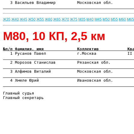

   3 Васильев Владимир         Московская обл.        
                                                      
Ж35
Ж40
Ж45
Ж50
Ж55
Ж60
Ж65
Ж70
Ж75
М35
М40
М45
М50
М55
М60
М65
М80, 10 КП, 2,5 км
№п/п Фамилия, имя              Коллектив            Кв

   1 Русанов Павел             г.Москва             II
                                                      

   2 Морозов Станислав         Рязанская обл.         
                                                      
                                                      
                                                      
Главный судья                                   

Главный секретарь                               