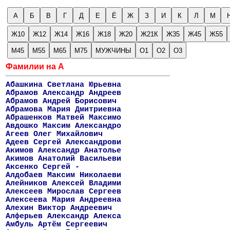
А
Б
В
Г
Д
Е
Ё
Ж
З
И
К
Л
М
Ж10
Ж12
Ж14
Ж16
Ж18
Ж20
Ж21К
Ж35
Ж45
Ж55
М45
М55
М65
М75
МУЖЧИНЫ
О1
О2
О3
Фамилии на А
Абашкина Светлана Юрьевна
Абрамов Александр Андреев
Абрамов Андрей Борисович
Абрамова Мария Дмитриевна
Абрашенков Матвей Максимо
Авдошко Максим Александро
Агеев Олег Михайлович
Адеев Сергей Александрови
Акимов Александр Анатолье
Акимов Анатолий Васильеви
Аксенко Сергей -
Алдобаев Максим Николаеви
Алейников Алексей Владими
Алексеев Мирослав Сергеев
Алексеева Мария Андреевна
Алехин Виктор Андреевич
Алферьев Александр Алекса
Амбуль Артём Сергеевич