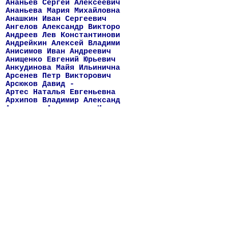
Ананьев Сергей Алексеевич
Ананьева Мария Михайловна
Анашкин Иван Сергеевич
Ангелов Александр Викторо
Андреев Лев Константинови
Андрейкин Алексей Владими
Анисимов Иван Андреевич
Анищенко Евгений Юрьевич
Анкудинова Майя Ильинична
Арсенев Петр Викторович
Арсюков Давид -
Артес Наталья Евгеньевна
Архипов Владимир Александ
Архипова Александра Ивано
Архипова Дарья Владимиров
Архипова Наталья Евгеньев
Архипова Олеся Владимиров
Аряпов Ильгиз Рашидович
Афонюшкин Александр Викто
Афонюшкина Елена Николаев