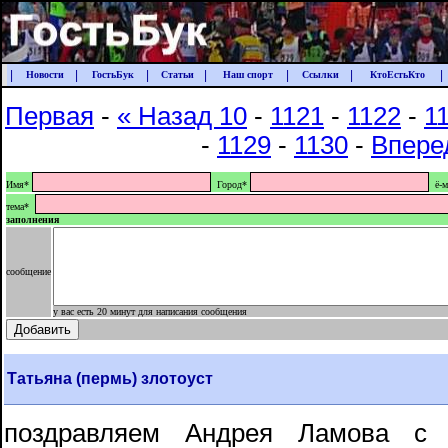
|
|
|
|
|
|
|
Новости
ГостьБук
Статьи
Наш спорт
Ссылки
КтоЕстьКто
Первая
-
« Назад 10
-
1121
-
1122
-
1
-
1129
-
1130
-
Впере
Имя*
Город*
ё-м
тема*
заполнения
сообщение
у вас есть 20 минут для написания сообщения
Татьяна (пермь) злотоуст
поздравляем Андрея Ламова с