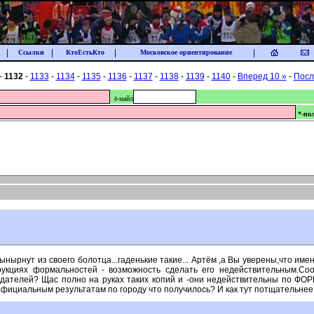
|
|
|
|
Ссылки
КтоЕстьКто
Московское ориентирование
-
1132
-
1133
-
1134
-
1135
-
1136
-
1137
-
1138
-
1139
-
1140
-
Вперед 10 »
-
Посл
ё-майл
*-по
 Вынырнут из своего болотца...гаденькие такие... Артём ,а Вы уверены,что им
укциях формальностей - возможность сделать его недействительным.Соо
юдателей? Щас полно на руках таких копий и -они недействительны по Ф
о официальным результатам по городу что получилось? И как тут потщательнее