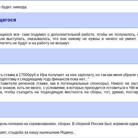
 будет. никогда.
щегося
ихся все- таки подумал о дополнительной работе, чтобы не получалось, к
ли выступать, оказывалось, что они никому не нужны и ничего не умеют
латить не будут и на работу не возьмут.
сть ставка в 17000руб и Ира получает за нее зарплату, но так как меня убрали 
одготовку к следующему году финансов пока нет..."
ставители регионов (также, как и потенциальные спонсоры). Никого не за
то знаком, хоть не много, с условиями, в которых приходится готовиться к ЧМ
, чтобы съездить на подходящую местность на сборы, тот, думаю, постара
доль-поперек на соревнованиях, сборах. В сборной России был, кормили-одев
пают, стыдоба за нашу нынешнюю Родину...