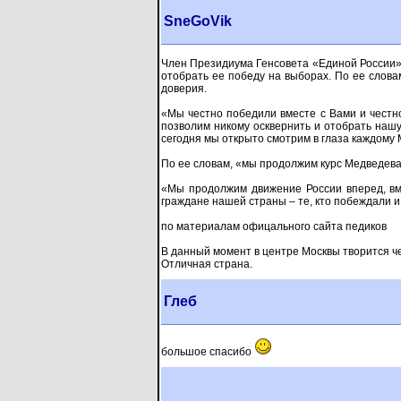
SneGoVik
Член Президиума Генсовета «Единой России» 
отобрать ее победу на выборах. По ее слова
доверия.
«Мы честно победили вместе с Вами и честн
позволим никому осквернить и отобрать нашу
сегодня мы открыто смотрим в глаза каждому 
По ее словам, «мы продолжим курс Медведева
«Мы продолжим движение России вперед, вме
граждане нашей страны – те, кто побеждали и 
по материалам офицального сайта педиков
В данный момент в центре Москвы творится чер
Отличная страна.
Глеб
большое спасибо