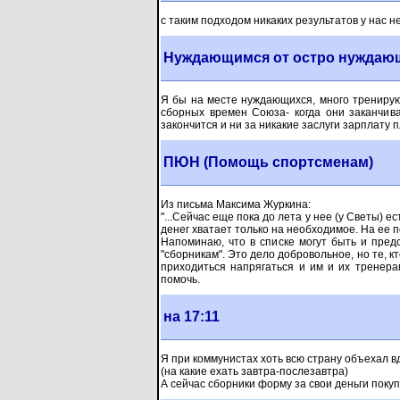
с таким подходом никаких результатов у нас не
Нуждающимся от остро нуждаю
Я бы на месте нуждающихся, много тренирующ
сборных времен Союза- когда они заканчива
закончится и ни за никакие заслуги зарплату п
ПЮН (Помощь спортсменам)
Из письма Максима Журкина:
"...Сейчас еще пока до лета у нее (у Светы) е
денег хватает только на необходимое. На ее п
Напоминаю, что в списке могут быть и пред
"сборникам". Это дело добровольное, но те, к
приходиться напрягаться и им и их тренерам
помочь.
на 17:11
Я при коммунистах хоть всю страну объехал в
(на какие ехать завтра-послезавтра)
А сейчас сборники форму за свои деньги поку