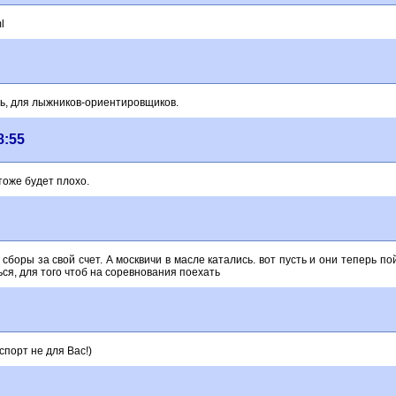
l
ь, для лыжников-ориентировщиков.
8:55
тоже будет плохо.
боры за свой счет. А москвичи в масле катались. вот пусть и они теперь пой
ься, для того чтоб на соревнования поехать
спорт не для Вас!)