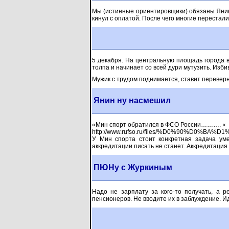
Мы (истинные ориентировщики) обязаны Янин
кинул с оплатой. После чего многие перестали
5 декабря. На центральную площадь города в
толпа и начинает со всей дури мутузить. Избив
Мужик с трудом поднимается, ставит переверн
Янин ну насмешил
«Мин спорт обратился в ФСО России………. «
http://www.rufso.ru/files/%D0%90%D0
У Мин спорта стоит конкретная задача ум
аккредитации писать не станет. Аккредитаци
ПЮНу с Журкиным
Надо не зарплату за кого-то получать, а 
пенсионеров. Не вводите их в заблуждение. Ид