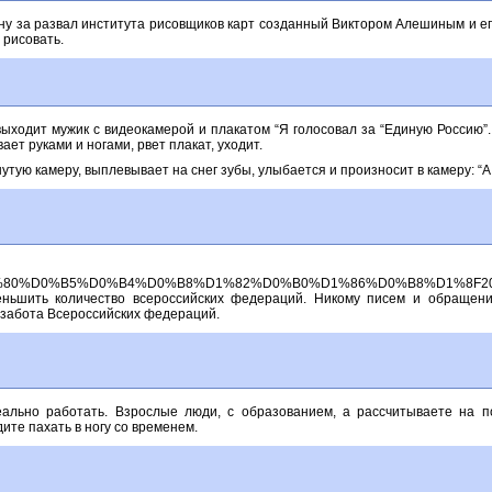
у за развал института рисовщиков карт созданный Виктором Алешиным и ег
 рисовать.
ыходит мужик с видеокамерой и плакатом “Я голосовал за “Единую Россию”.
ает руками и ногами, рвет плакат, уходит.
утую камеру, выплевывает на снег зубы, улыбается и произносит в камеру: “
%BA%D1%80%D0%B5%D0%B4%D0%B8%D1%82%D0%B0%D1%86%D0%B8%D1%8F20
еньшить количество всероссийских федераций. Никому писем и обращен
я забота Всероссийских федераций.
реально работать. Взрослые люди, с образованием, а рассчитываете на 
ите пахать в ногу со временем.