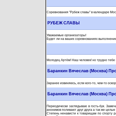
Соревнования "Рубеж славы" в календаре Мос
РУБЕЖ СЛАВЫ
Уважаемые организаторы!
Будет ли на ваших соревнованиях выполнение
Молодец Артём! Наш человек! но трудно тебе па
Баранкин Вячеслав (Москва) Пр
Заранее извиняюсь, если кого-то, чем-то оск
Баранкин Вячеслав (Москва) Пр
Периодически заглядываю в гость-бук. Заме
анонимов поливают друг друга а так же целые
Степень ненависти к товарищам по спорту ра