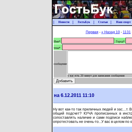
|
|
|
|
Новости
ГостьБук
Статьи
Наш спорт
Первая
-
« Назад 10
-
1131
Имя*
Город*
тема*
сообщение
у вас есть 20 минут для написания сообщения
на 6.12.2011 11:10
Ну вот как-то так приличных людей и зас....т.
общий подсчет? КУЧА прописанных в инстр
сопоставлять наличие и сами подписи набл
опротестовать не очень-то...У вас в целом п