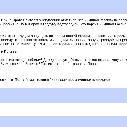
Ирина Яровая в своем выступлении отметила, что «Единая Россия» не позво
м, россияне на выборах в Госдуму подтвердили, что партия «Единая Россия
о и открыто будем защищать интересы нашей страны, защищать интересы 
 победу. 10 лет шаг за шагом мы поднимали нашу страну из разрухи, мы р
Мы не позволим болтунам и провокаторам остановить движение России впере
 и Путина».
сте мы всегда победим! Да здравствует Россия, великая страна, могучая 
будут всегда побеждать! Россия – вперед!", - заявила Яровая.
ти-что. По тв - "пусть говорят" и новости про замерших кузнечиков.