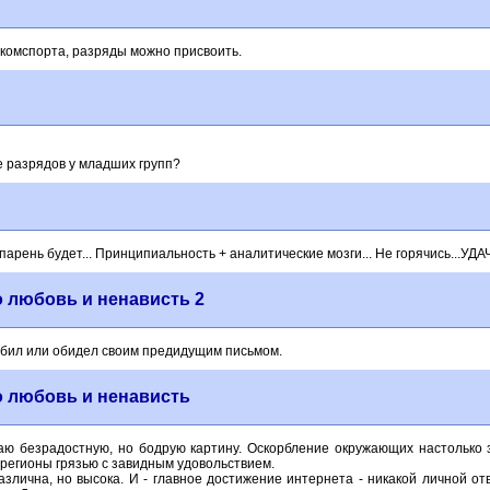
комспорта, разряды можно присвоить.
 разрядов у младших групп?
рень будет... Принципиальность + аналитические мозги... Не горячись...УДАЧИ
о любовь и ненависть 2
орбил или обидел своим предидущим письмом.
о любовь и ненависть
чаю безрадостную, но бодрую картину. Оскорбление окружающих настолько 
 регионы грязью с завидным удовольствием.
злична, но высока. И - главное достижение интернета - никакой личной от