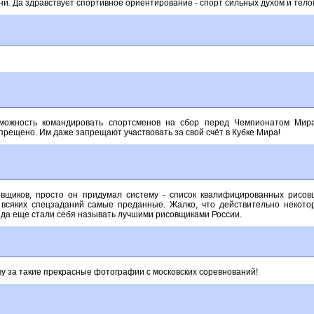
 тени. Да здравствует спортивное ориентирование - спорт сильных духом и тел
зможность командировать спортсменов на сбор перед Чемпионатом Мир
прещено. Им даже запрещают участвовать за свой счёт в Кубке Мира!
вщиков, просто он придумал систему - список квалифицированных рисовщ
всяких спецзаданий самые преданные. Жалко, что действительно некот
 да еще стали себя называть лучшими рисовщиками России.
 за такие прекрасные фотографии с московских соревнований!