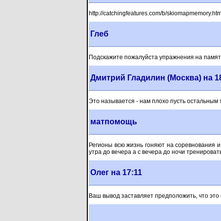
http://catchingfeatures.com/b/skiomapmemory.htm
Глеб
Подскажите пожалуйста упражнения на памят
Дмитрий Гладилин (Москва) на 1
Это называется - нам плохо пусть остальным 
матпомощь
Регионы всю жизнь гоняют на соревнования и с
утра до вечера а с вечера до ночи тренироват
Олег на 17:11
Ваш вывод заставляет предположить, что это 