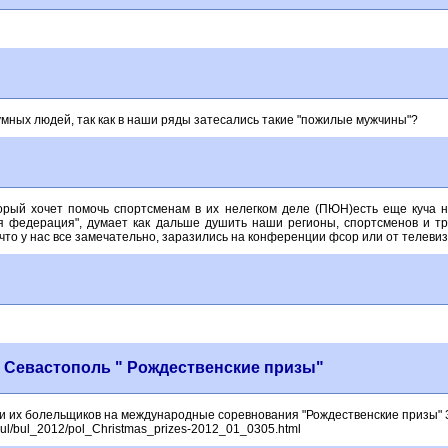
 умных людей, так как в наши ряды затесались такие "пожилые мужчины"?
рый хочет помочь спортсменам в их нелегком деле (ПЮН)есть еще куча н
я федерация", думает как дальше душить наши регионы, спортсменов и тр
что у нас все замечательно, заразились на конференции фсор или от телеви
Севастополь " Рождественские призы"
и их болельщиков на международные соревнования "Рождественские призы" 3-
/bul/bul_2012/pol_Christmas_prizes-2012_01_0305.html