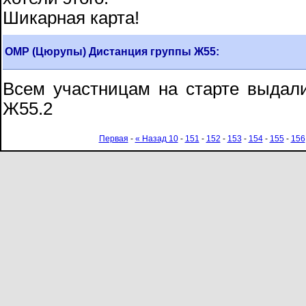
Шикарная карта!
ОМР (Цюрупы) Дистанция группы Ж55:
Всем участницам на старте выдал
Ж55.2
Первая
-
« Назад 10
-
151
-
152
-
153
-
154
-
155
-
156