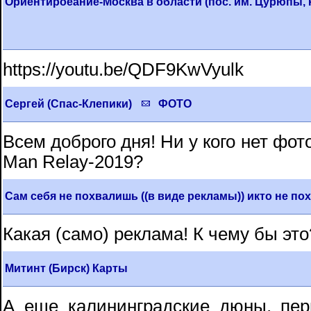
Ориентироеание-Москва в области (пос. им. Цурюпы, 
https://youtu.be/QDF9KwVyulk
Сергей (Спас-Клепики)
ФОТО
Всем доброго дня! Ни у кого нет фо
Man Relay-2019?
Сам себя не похвалишь ((в виде рекламы)) икто не по
Какая (само) реклама! К чему бы это
Митинт (Бирск) Карты
А еще калининградские дюны, перм