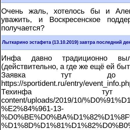
Очень жаль, хотелось бы и Алек
уважить, и Воскресенское подде
получается?
Лыткарино эстафета (13.10.2019) завтра последний де
Инфа давно традиционно в
(действительно, а где же ещё ей быть
Заявка тут до 09.
https://sportident.ru/entry/event_info.
Техинфа тут http:
content/uploads/2019/10/%D0
%E2%84%961-13-
%D0%BE%D0%BA%D1%82%D1%8F%
%D1%8D%D1%81%D1%82%D0%B0%