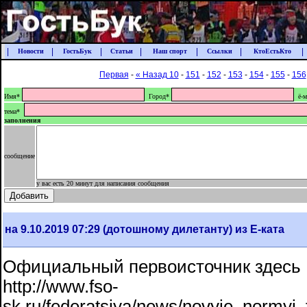
|
|
|
|
|
|
|
Новости
ГостьБук
Статьи
Наш спорт
Ссылки
КтоЕстьКто
Первая
-
« Назад 10
-
151
-
152
-
153
-
154
-
155
-
156
Имя*
Город*
ё-м
тема*
заполнения
сообщение
у вас есть 20 минут для написания сообщения
на 9.10.2019 07:29 (дотошному дилетанту) из Е-ката
Официальный первоисточник здесь
http://www.fso-
sk.ru/federatsiya/news/novyie_normyi_