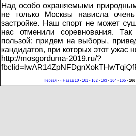
Над особо охраняемыми природным
не только Москвы нависла очень 
застройке. Наш спорт не может сущ
нас отменили соревнования. Так
пользой: придем на выборы, привед
кандидатов, при которых этот ужас н
http://mosgorduma-2019.ru/?
fbclid=IwAR14ZpNFDgnXokTHwTqi
Первая
-
« Назад 10
-
161
-
162
-
163
-
164
-
165
-
166