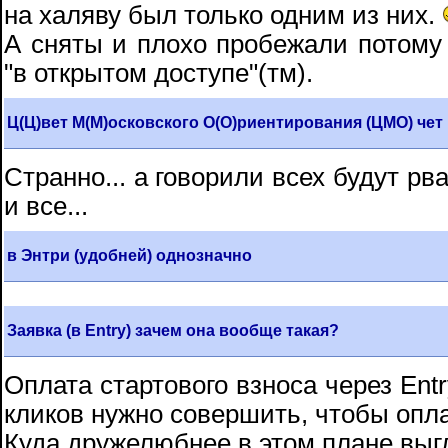
на халяву был только одним из них.
А сняты и плохо пробежали потому 
"в открытом доступе"(тм).
Ц(Ц)вет М(М)осковского О(О)риентирования (ЦМО) чет 
Странно... а говорили всех будут рв
и все...
в Энтри (удобней) однозначно
Заявка (в Entry) зачем она вообще такая?
Оплата стартового взноса через Ent
кликов нужно совершить, чтобы опла
Куда дружелюбнее в этом плане выгл