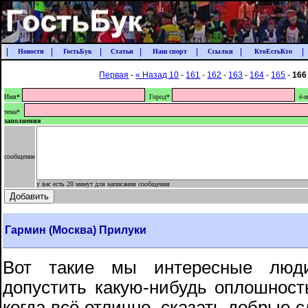
|
|
|
|
|
|
|
Новости
ГостьБук
Статьи
Наш спорт
Ссылки
КтоЕстьКто
Первая
-
« Назад 10
-
161
-
162
-
163
-
164
-
165
-
166
Имя*
Город*
ё-м
тема*
заполнения
сообщение
у вас есть 20 минут для написания сообщения
Гармин (Москва) Прилуки
Вот такие мы интересные люди
допустить какую-нибудь оплошность
когда всё отлично, сказать добрые 