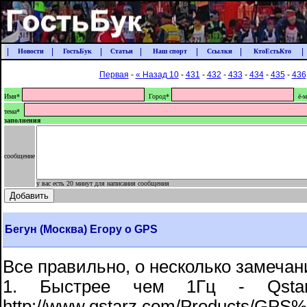
|
|
|
|
|
|
|
Новости
ГостьБук
Статьи
Наш спорт
Ссылки
КтоЕстьКто
Первая
-
« Назад 10
-
431
-
432
-
433
-
434
-
435
-
436
Имя*
Город*
ё-м
тема*
заполнения
сообщение
у вас есть 20 минут для написания сообщения
Бегун (Москва) Егору о GPS
Все правильно, о несколько замечан
1. Быстрее чем 1Гц - Qsta
http://www.qstarz.com/Products/GPS