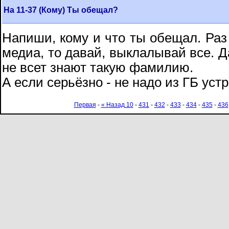
На 11-37 (Кому) Ты обещал?
Напиши, кому и что ты обещал. Раз
медиа, то давай, выклалывай все. Да
не всет знают такую фамилию.
А если серьёзно - не надо из ГБ уст
Первая
-
« Назад 10
-
431
-
432
-
433
-
434
-
435
-
436