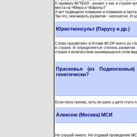
К примеру ФУТБОЛ - развит у нас в стране чут
места на ЧМира и ЧЕвропы?
А вот подводное плавание и плавание в ластах
Так что, чем мерить развитие - непонятно. И 
Юристконсульт (Парусу и др.)
Слово «развитие» в Уставе ФСОР взято из «За
в стране. И определяется степень развития 
стране и количеством занимающихся этим вид
Прасковья (из Подмосковья)
генетически?
Если папа тренер, есть ли шанс у дитя стат
Алексею (Москва) МСИ
Не слушай никого. Не отдавай проведение М