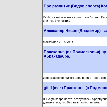
Про развитие (Видов спорта) К
Футбол в мире – это не спорт – а бизнес. Как 
или нет. Бизнес идёт.
Александр Низов (Владимир)
Москомпас-2015, АУ!!!
Прасковья (из Подмосковья) ну
Абракадабра.
и прекрасно понял,что иной папа о-тенер,впав
gfed (msk) Прасковье (с Подмос
Вы когда вопрошаете, потрудитесь сформулиро
удивляетесь, что Вам не в тему отвечают.