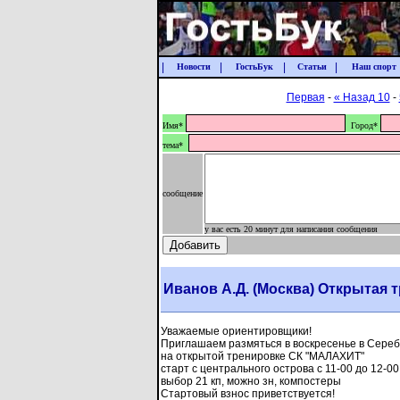
|
|
|
|
Новости
ГостьБук
Статьи
Наш спорт
Первая
-
« Назад 10
-
Имя*
Город*
тема*
сообщение
у вас есть 20 минут для написания сообщения
Иванов А.Д. (Москва) Открытая
Уважаемые ориентировщики!
Приглашаем размяться в воскресенье в Сере
на открытой тренировке СК "МАЛАХИТ"
старт с центрального острова с 11-00 до 12-00
выбор 21 кп, можно зн, компостеры
Стартовый взнос приветствуется!