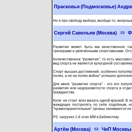
Прасковья (Подмосковье) Андрею
Но я про свободу выбора, вообще-то, вопрошал
Сергей Савельев (Москва)
Ф
Развитие может быть как качественное та
тренерами и увлечёнными спортсменами. Отсу
Количественное "развитие", то есть массовост
вид спорта не является культурной составляющ
Спорт высших достижений, особенно популярны
полях, а не на полях войны" успешно дополня
Для меня "развитие спорта" - это его попул
развития или недоразвитости спорта в отдел
гражданства.
Коле: не стоит всех мазать одной краской. В 
жаждущих пострелять по себе подобным, на
"правоохранительные" органы занимаются не 
PS. загрузил 1-й этап ММ в Библиотеку.
Артём (Москва)
ЧиП Москвы