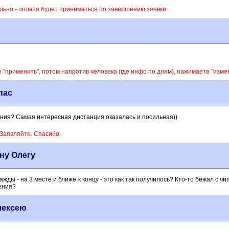
льно - оплата будет приниматься по завершению заявки.
 "применить", потом напротив человека (где инфо по дням), нажимаете "изме
пас
ения? Самая интересная дистанция оказалась и посильная))
 Заявляйте. Спасибо.
ну Олегу
ды - на 3 месте и ближе к концу - это как так получилось? Кто-то бежал с ч
дения?
лексею