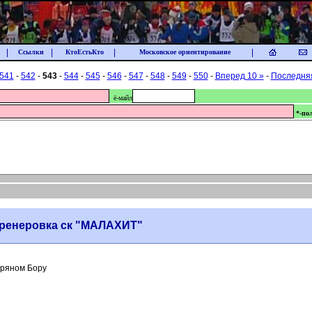
|
|
|
|
Ссылки
КтоЕстьКто
Московское ориентирование
541
-
542
-
543
-
544
-
545
-
546
-
547
-
548
-
549
-
550
-
Вперед 10 »
-
Последня
ё-майл
*-по
 тренеровка ск "МАЛАХИТ"
бряном Бору