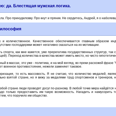
: да. Блестящая мужская логика.
а. Про принудиловку. Про кнут и пряник. Не сердитесь, Андрей, я о наболев
илософия
к и количественное. Качественное обеспечивается главным образом ин
тствие господдержки может негативно сказаться на их мотивации.
ь спорта, как мне кажется, уже пререгатива государственных структур, так с
ей). Переход количества в качества может иметь место, но чисто гипотетиче
й в массах, это уже - политика, и на мой взгляд, во преки расхожей фразе
ет военное противостояние, нежели заменяет таковое.
яризация, то есть массовость. Я не считаю, что количество медалей, явл
ьно взятой стране, но я вижу за медалями труд спортсменов и тренеров, н
любой стране люди проводят досуг по-разному. В любой точке мира найдётся н
до только предоставить им такую возможность. Нагадить и намусорить т
тем, что поручило им общество.