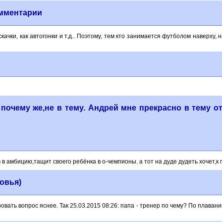
омментарии
скачки, как автогонки и т.д.. Поэтому, тем кто занимается футболом наверху,
 почему же,не в тему. Андрей мне прекрасно в тему 
 в амбицию,тащит своего ребёнка в о-чемпионы. а тот на дуде дудеть хочет,к 
ковья)
вать вопрос яснее. Так 25.03.2015 08:26: папа - тренер по чему? По плавани