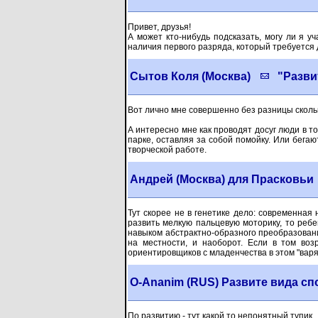
Привет, друзья!
А может кто-нибудь подсказать, могу ли я 
наличия первого разряда, который требуется
Сытов Коля (Москва)
"Разви
Вот лично мне совершенно без разницы скольк
А интересно мне как проводят досуг люди в 
парке, оставляя за собой помойку. Или бегаю
творческой работе.
Андрей (Москва) для Прасковьи
Тут скорее не в генетике дело: современная
развить мелкую пальцевую моторику, то ребе
навыком абстрактно-образного преобразовани
на местности, и наоборот. Если в том воз
ориентировщиков с младенчества в этом "варя
О-Ananim (RUS) Развите вида спо
По развитию - тут какой то непонятный тупик.