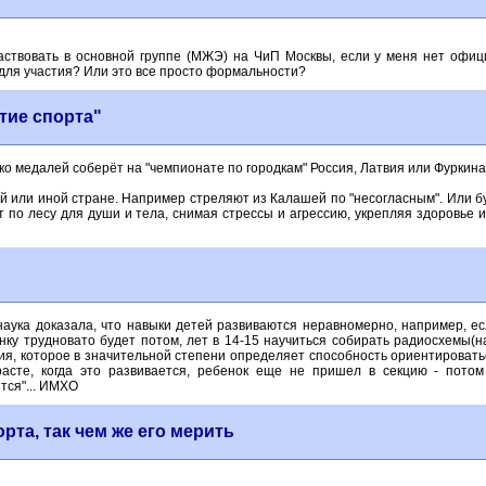
участвовать в основной группе (МЖЭ) на ЧиП Москвы, если у меня нет офи
 для участия? Или это все просто формальности?
тие спорта"
о медалей соберёт на "чемпионате по городкам" Россия, Латвия или Фуркин
той или иной стране. Например стреляют из Калашей по "несогласным". Или 
т по лесу для души и тела, снимая стрессы и агрессию, укрепляя здоровье и
 наука доказала, что навыки детей развиваются неравномерно, например, ес
нку трудновато будет потом, лет в 14-15 научиться собирать радиосхемы(н
я, которое в значительной степени определяет способность ориентироватьс
расте, когда это развивается, ребенок еще не пришел в секцию - потом
тся"... ИМХО
рта, так чем же его мерить