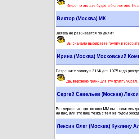
Инфо по оплате будет в бюллетене. Реа
Виктор (Москва) МК
Заявка не разбивается по дням?
Вы сначала выбираете группу и говорите
Ирина (Москва) Московский Ком
Разрешите заявку в 21АК для 1975 года рожд
Да, верхнюю границу в эту группу убрал.
Сергей Савельев (Москва) Лекси
Во вчерашних протоколах ММ вы значитесь дваж
на вас, или это ваш тезка с тем же годом рож
Лексин Олег (Москва) Куклину А