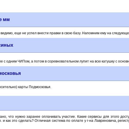
е мм
, видимо, еще не успел внести правки в свою базу. Напомним ему на следующе
ксиных
пе с одним ЧИПом, а потом в соревновательном лупит на всю катушку с осн
московья
осительно) карты Подмосковья.
но, что нужно заранее оплачивать участие. Какие сервисы для этого дос
.п. и как это сделать? Отличная система по оплате у г-на Лавриновича, реги