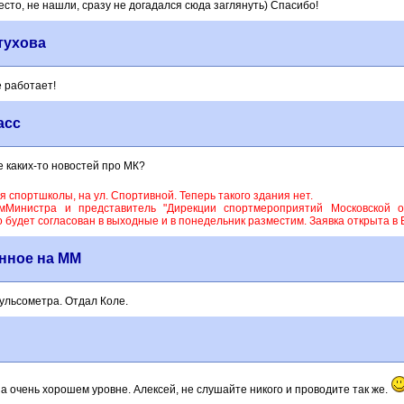
есто, не нашли, сразу не догадался сюда заглянуть) Спасибо!
тухова
е работает!
асс
е каких-то новостей про МК?
 спортшколы, на ул. Спортивной. Теперь такого здания нет.
Министра и представитель "Дирекции спортмероприятий Московской об
будет согласован в выходные и в понедельник разместим. Заявка открыта в
янное на ММ
ульсометра. Отдал Коле.
а очень хорошем уровне. Алексей, не слушайте никого и проводите так же.