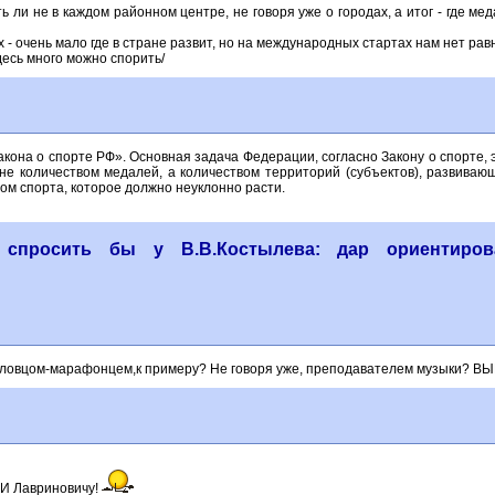
ь ли не в каждом районном центре, не говоря уже о городах, а итог - где ме
 - очень мало где в стране развит, но на международных стартах нам нет рав
здесь много можно спорить/
кона о спорте РФ». Основная задача Федерации, согласно Закону о спорте, 
не количеством медалей, а количеством территорий (субъектов), развиваю
ом спорта, которое должно неуклонно расти.
 спросить бы у В.В.Костылева: дар ориентиров
ь пловцом-марафонцем,к примеру? Не говоря уже, преподавателем музыки? В
СИ Лавриновичу!