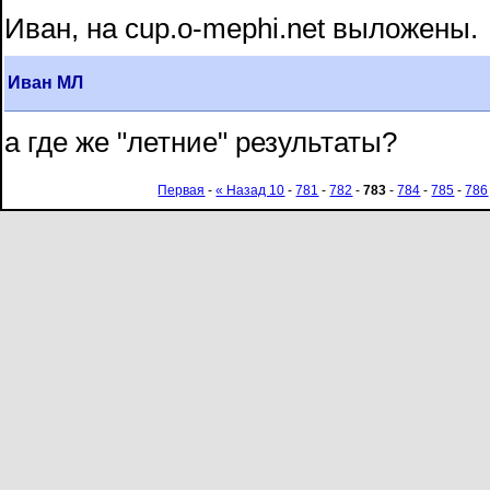
Иван, на cup.o-mephi.net выложены.
Иван МЛ
а где же "летние" результаты?
Первая
-
« Назад 10
-
781
-
782
-
783
-
784
-
785
-
786