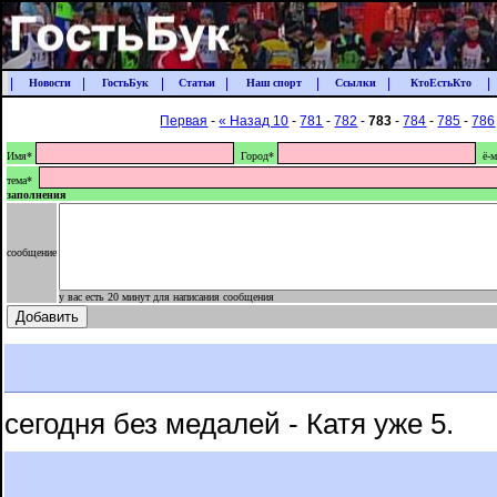
|
|
|
|
|
|
|
Новости
ГостьБук
Статьи
Наш спорт
Ссылки
КтоЕстьКто
Первая
-
« Назад 10
-
781
-
782
-
783
-
784
-
785
-
786
Имя*
Город*
ё-м
тема*
заполнения
сообщение
у вас есть 20 минут для написания сообщения
сегодня без медалей - Катя уже 5.