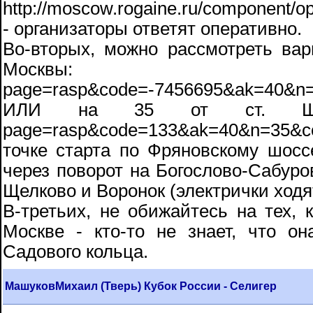
http://moscow.rogaine.ru/component/opt
- организаторы ответят оперативно.
Во-вторых, можно рассмотреть вар
Москвы: http://m
page=rasp&code=-7456695&ak=40&n
ИЛИ на 35 от ст. Щелково:
page=rasp&code=133&ak=40&n=35&c
точке старта по Фряновскому шосс
через поворот на Богослово-Сабуро
Щелково и Воронок (электрички ходя
В-третьих, не обижайтесь на тех, 
Москве - кто-то не знает, что о
Садового кольца.
МашуковМихаил (Тверь) Кубок России - Селигер