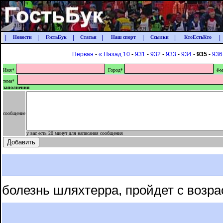
|
|
|
|
|
|
|
Новости
ГостьБук
Статьи
Наш спорт
Ссылки
КтоЕстьКто
Первая
-
« Назад 10
-
931
-
932
-
933
-
934
-
935
-
936
Имя*
Город*
ё-м
тема*
заполнения
сообщение
у вас есть 20 минут для написания сообщения
болезнь шляхтерра, пройдет с возра