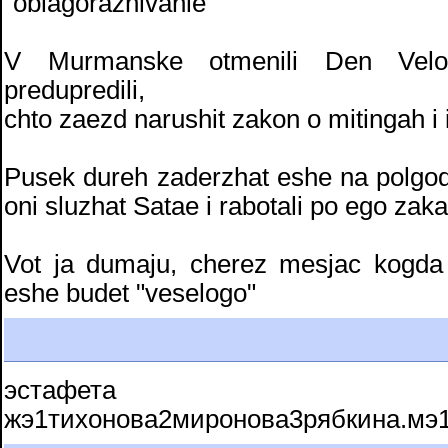
"oblagorazhivanie"
V Murmanske otmenili Den Velosi
predupredili,
chto zaezd narushit zakon o mitingah i i
Pusek dureh zaderzhat eshe na polgoda
oni sluzhat Satae i rabotali po ego zaka
Vot ja dumaju, cherez mesjac kogda 
eshe budet "veselogo"
эстафета
жэ1тихонова2миронова3рябкина.мэ