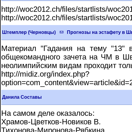
http://woc2012.ch/files/startlists/woc2
http://woc2012.ch/files/startlists/woc2
Штемплер (Черновцы)
Прогнозы на эстафету в Ш
Материал "Гадания на тему "13" 
общекомандного зачета на ЧМ в Ш
неолимпийским видам проходит толь
http://midiz.org/index.php?
option=com_content&view=article&id
Данила Составы
На самом деле оказалось:
Храмов-Цветков-Новиков В.
Тихонова-Миронова-Рябкина