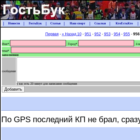
|
|
|
|
|
|
|
Новости
ГостьБук
Статьи
Наш спорт
Ссылки
КтоЕстьКто
Первая
-
« Назад 10
-
951
-
952
-
953
-
954
-
955
-
956
Имя*
Город*
ё-м
тема*
заполнения
сообщение
у вас есть 20 минут для написания сообщения
По GPS последний КП не брал, сраз