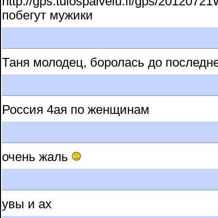
http://gps.tulospalvelu.fi/gps/20
побегут мужики
Таня молодец, боролась до последнег
Россия 4ая по женщинам
очень жаль
увы и ах