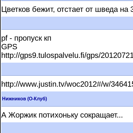
Цветков бежит, отстает от шведа на 
pf - пропуск кп
GPS
http://gps9.tulospalvelu.fi/gps/201
http://www.justin.tv/woc2012#/w/3464
Нижников (О-Клуб)
А Жоржик потихоньку сокращает...