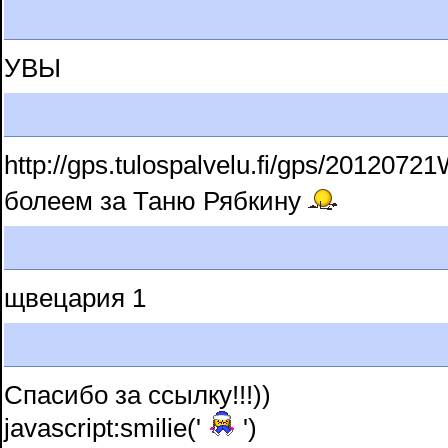
УВЫ
http://gps.tulospalvelu.fi/gps/2012
болеем за Таню Рябкину
щвецария 1
Спасибо за ссылку!!!))
javascript:smilie('
')