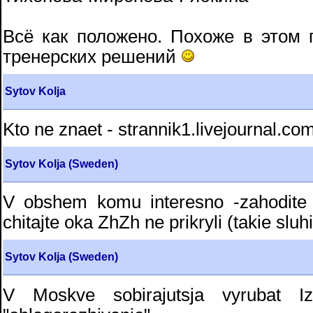
Всё как положено. Похоже в этом г
тренерских решений
Sytov Kolja
Kto ne znaet - strannik1.livejournal.com
Sytov Kolja (Sweden)
V obshem komu interesno -zahodite 
chitajte oka ZhZh ne prikryli (takie sluh
Sytov Kolja (Sweden)
V Moskve sobirajutsja vyrubat Iz