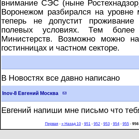
внимание СЭС (ныне Ростехнадзор
Воронежом разбирался на уровне 
теперь не допустит проживание
полевых условиях. Тем более
Министерств. Возможно можно на
гостинницах и частном секторе.
В Новостях все давно написано
Inov-8 Eвгений Москва
Евгений напиши мне письмо что тебя
Первая
-
« Назад 10
-
951
-
952
-
953
-
954
-
955
-
956